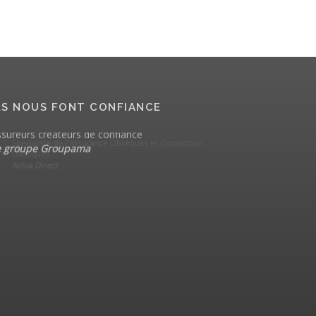
LS NOUS FONT CONFIANCE
sureurs créateurs de confiance
Services en tech
communication
e groupe Groupama
CGI