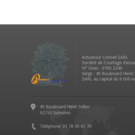
Actuassur Conseil SARL
Société de Courtage d’ass
N° Orias : 0700 2340
Siège : 40 Boulevard Henri 
SARL au capital de 8 000
40 Boulevard Henri Sellier
92150 Suresnes
Téléphone: 01 78 90 61 70