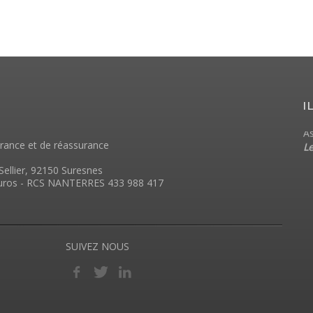
I
Spécialiste de l'assurance Obsèques et Convention
As
urance et de réassurance
Obsèques
L
Aviva Direct
Sellier, 92150 Suresnes
 euros - RCS NANTERRES 433 988 417
SUIVEZ NOUS